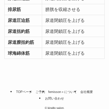
排尿筋
膀胱を収縮させる
尿道圧迫筋
尿道閉鎖圧を上げる
尿道括約筋
尿道閉鎖圧を上げる
尿道膣括約筋
尿道閉鎖圧を上げる
球海綿体筋
尿道閉鎖圧を上げる
TOPページ
ご予約
femisson＋について
会社概要
お問い合わせ
©
kiratto salon.